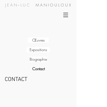
J E A N -- L U C
M A N I O U L O U X
Œuvres
Expositions
Biographie
Contact
CONTACT