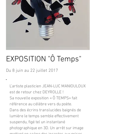
EXPOSITION "Ô Temps"
Du 8 juin au 22 juillet 2017
L’artiste plasticien JEAN-LUC MANIOULOUX
est de retour chez DEYROLLE !
Sa nouvelle exposition « Ô TEMPS» fait
référence au célèbre vers du poète.
Dans des écrins translucides baignés de
lumière le temps semble effectivement
suspendu, figé tel un instantané
photographique en 3D. Un arrêt sur image