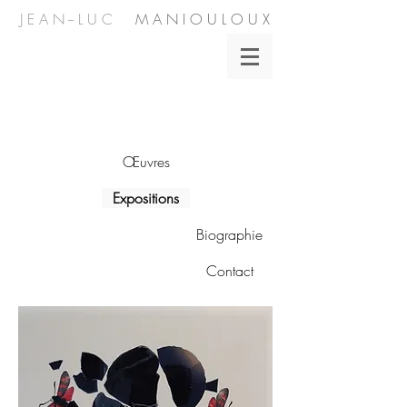
J E A N -- L U C
M A N I O U L O U X
Œuvres
Expositions
Biographie
Contact