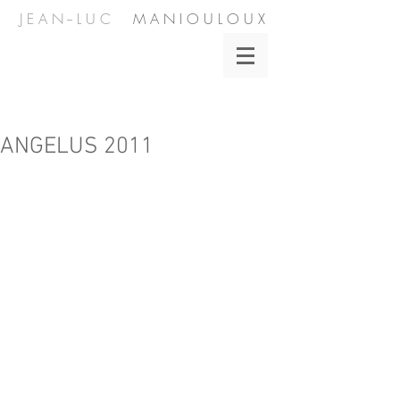
J E A N -- L U C
M A N I O U L O U X
ANGELUS 2011