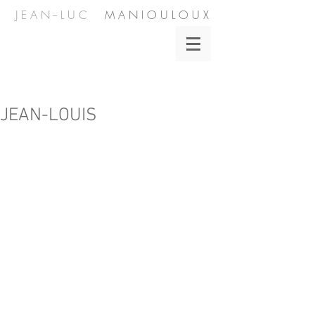
J E A N -- L U C
M A N I O U L O U X
JEAN-LOUIS