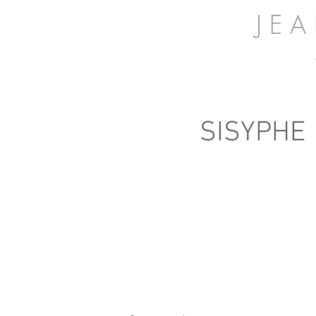
J E 
SISYPHE