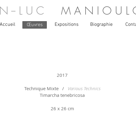
A N -- L U C
M A N I O U L 
Accueil
Expositions
Biographie
Cont
Œuvres
2017
Technique Mixte   /   
Various Technics
Timarcha tenebricosa
26 x 26 cm