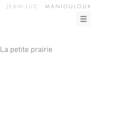
J E A N -- L U C
M A N I O U L O U X
La petite prairie