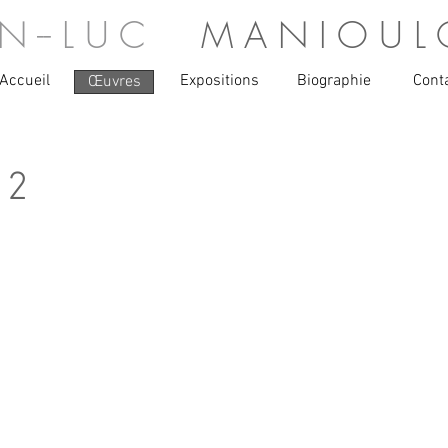
A N -- L U C
M A N I O U L 
Accueil
Expositions
Biographie
Cont
Œuvres
 2