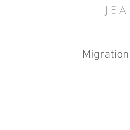
J E 
Migration