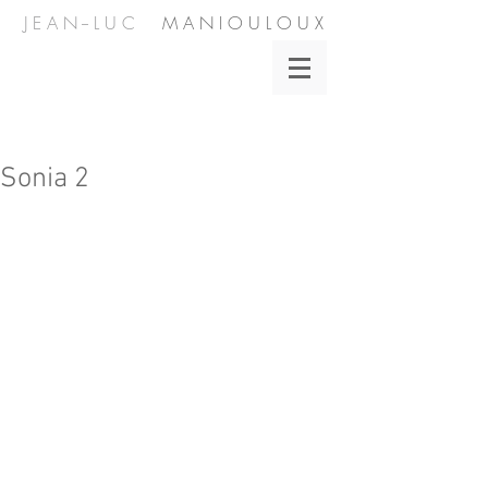
J E A N -- L U C
M A N I O U L O U X
Sonia 2