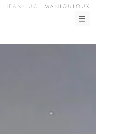
J E A N -- L U C
M A N I O U L O U X